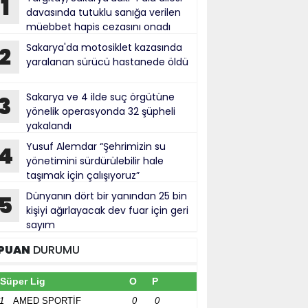
1
davasında tutuklu sanığa verilen
müebbet hapis cezasını onadı
Sakarya'da motosiklet kazasında
2
yaralanan sürücü hastanede öldü
Sakarya ve 4 ilde suç örgütüne
3
yönelik operasyonda 32 şüpheli
yakalandı
Yusuf Alemdar “Şehrimizin su
4
yönetimini sürdürülebilir hale
taşımak için çalışıyoruz”
Dünyanın dört bir yanından 25 bin
5
kişiyi ağırlayacak dev fuar için geri
sayım
PUAN
DURUMU
Süper Lig
O
P
1
AMED SPORTİF
0
0