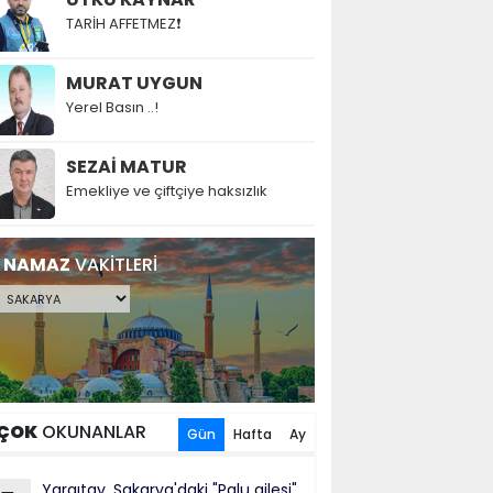
TARİH AFFETMEZ❗
MURAT UYGUN
Yerel Basın ..!
SEZAİ MATUR
Emekliye ve çiftçiye haksızlık
NAMAZ
VAKİTLERİ
ÇOK
OKUNANLAR
Gün
Hafta
Ay
Yargıtay, Sakarya'daki "Palu ailesi"