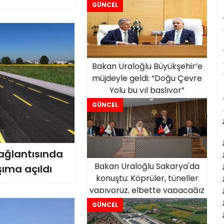
diliyorum''
GÜNCEL
Bakan Uraloğlu Büyükşehir’e
müjdeyle geldi: “Doğu Çevre
Yolu bu yıl başlıyor”
GÜNCEL
ağlantısında
Bakan Uraloğlu Sakarya'da
şıma açıldı
konuştu: Köprüler, tüneller
yapıyoruz, elbette yapacağız
GÜNCEL