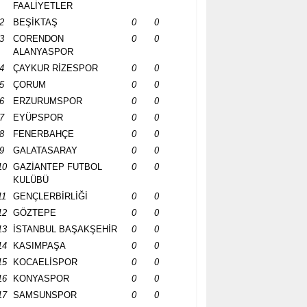
FAALİYETLER
2
BEŞİKTAŞ
0
0
3
CORENDON
0
0
ALANYASPOR
4
ÇAYKUR RİZESPOR
0
0
5
ÇORUM
0
0
6
ERZURUMSPOR
0
0
7
EYÜPSPOR
0
0
8
FENERBAHÇE
0
0
9
GALATASARAY
0
0
10
GAZİANTEP FUTBOL
0
0
KULÜBÜ
11
GENÇLERBİRLİĞİ
0
0
12
GÖZTEPE
0
0
13
İSTANBUL BAŞAKŞEHİR
0
0
14
KASIMPAŞA
0
0
15
KOCAELİSPOR
0
0
16
KONYASPOR
0
0
17
SAMSUNSPOR
0
0