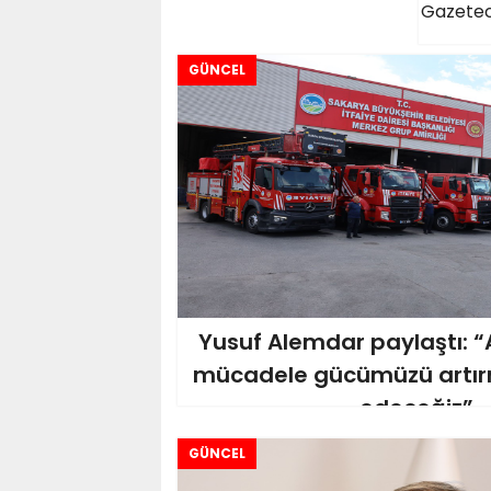
Gazetec
GÜNCEL
Yusuf Alemdar paylaştı: “A
mücadele gücümüzü artı
edeceğiz”
GÜNCEL