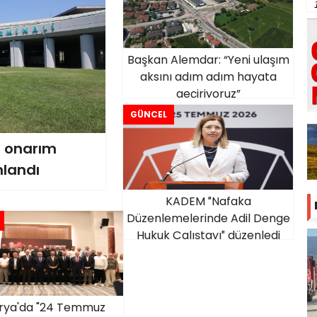
Başkan Alemdar: “Yeni ulaşım
aksını adım adım hayata
geçiriyoruz”
GÜNCEL
e onarım
landı
KADEM ″Nafaka
Düzenlemelerinde Adil Denge
Hukuk Çalıştayı″ düzenledi
rya'da "24 Temmuz