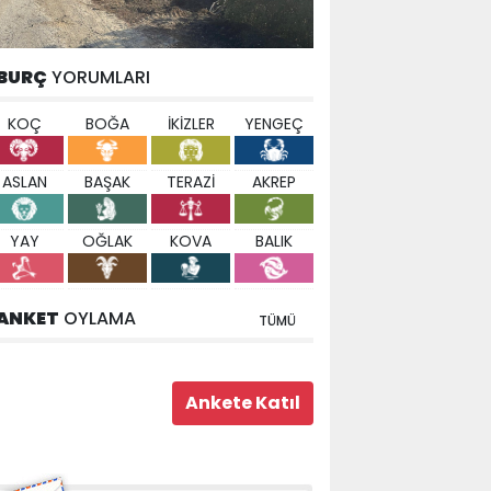
BURÇ
YORUMLARI
KOÇ
BOĞA
İKİZLER
YENGEÇ
ASLAN
BAŞAK
TERAZİ
AKREP
YAY
OĞLAK
KOVA
BALIK
ANKET
OYLAMA
TÜMÜ