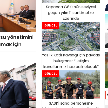
Sapanca Gölü’nün seviyesi
geçen yılın 11 santimetre
üzerinde
GÜNCEL
 su yönetimini
şımak için
Yazlık Katlı Kavşağı için paydaş
buluşması: “İletişim
kanallarımız hep açık olacak”
GÜNCEL
SASKİ saha personeline