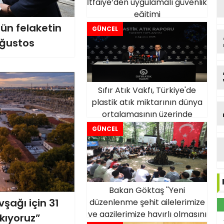
İtfaiye’den uygulamalı güvenlik
eğitimi
ün felaketin
GÜNCEL
Ağustos
Sıfır Atık Vakfı, Türkiye'de
plastik atık miktarının dünya
ortalamasının üzerinde
olduğunu açıkladı
GÜNCEL
Bakan Göktaş ''Yeni
şağı için 31
düzenlenme şehit ailelerimize
ve gazilerimize hayırlı olmasını
kıyoruz”