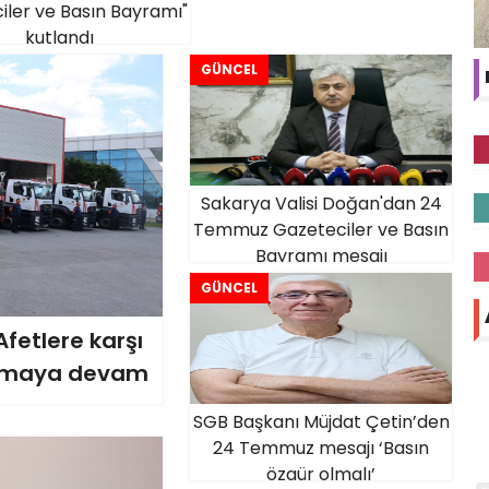
iler ve Basın Bayramı"
kutlandı
GÜNCEL
Sakarya Valisi Doğan'dan 24
Temmuz Gazeteciler ve Basın
Bayramı mesajı
GÜNCEL
fetlere karşı
rmaya devam
SGB Başkanı Müjdat Çetin’den
24 Temmuz mesajı ‘Basın
özgür olmalı’