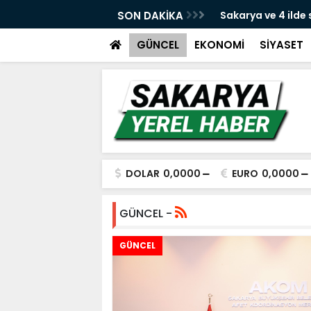
e yeni dava açıldı
SON DAKİKA
Sakarya ve 4 ilde
yakalandı
GÜNCEL
EKONOMİ
SİYASET
DOLAR
0,0000
EURO
0,0000
GÜNCEL -
GÜNCEL