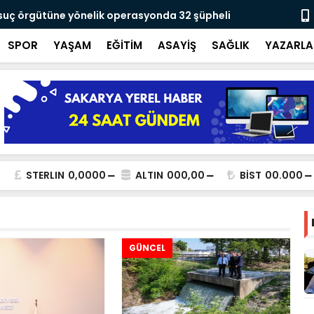
 suç örgütüne yönelik operasyonda 32 şüpheli
Yusuf Alemd
için çalışıy
SPOR
YAŞAM
EĞİTİM
ASAYİŞ
SAĞLIK
YAZARLA
STERLIN
0,0000
ALTIN
000,00
BİST
00.000
GÜNCEL