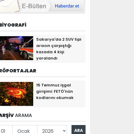
BİYOGRAFİ
Sakarya'da 2 SUV tipi
aracın çarpıştığı
kazada 4 kişi
yaralandı
RÖPORTAJLAR
15 Temmuz işgal
girişimi: FETÖ'nün
kodlarını okumak
ARŞİV
ARAMA