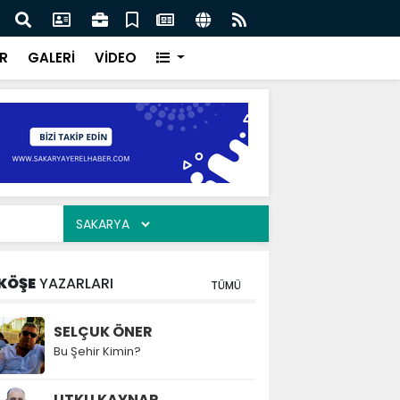
ar “Şehrimizin su yönetimini sürdürülebilir hale taşımak
Saka
oruz”
kavu
R
GALERİ
VİDEO
KÖŞE
YAZARLARI
TÜMÜ
SELÇUK ÖNER
Bu Şehir Kimin?
UTKU KAYNAR