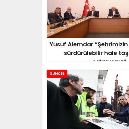
Yusuf Alemdar “Şehrimizin
sürdürülebilir hale ta
çalışıyoruz”
GÜNCEL