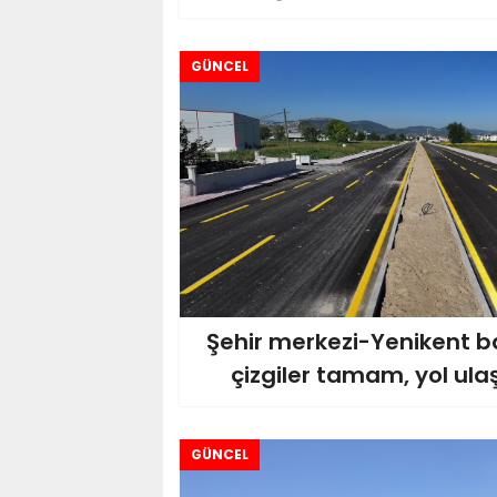
GÜNCEL
Şehir merkezi-Yenikent b
çizgiler tamam, yol ula
GÜNCEL